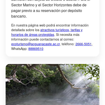
Sector Marino y el Sector Horizontes debe de
pagar previo a su reservación por depósito
bancario.
En nuestra página web podrá encontrar información
detallada sobre los
atractivos turísticos, tarifas y
horarios de áreas protegidas
.
Si necesita más
información puede contactarnos al correo:
ecoturismo@acguanacaste.ac.cr
,
teléfono
:
2666-5051
,
WhatsApp:
88869510